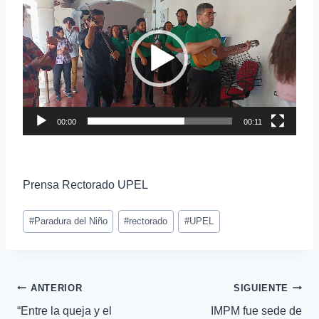
e
p
r
o
d
u
c
00:00
00:11
t
o
r
Prensa Rectorado UPEL
d
e
v
#
Paradura del Niño
#
rectorado
#
UPEL
i
d
e
ANTERIOR
SIGUIENTE
o
“Entre la queja y el
IMPM fue sede de