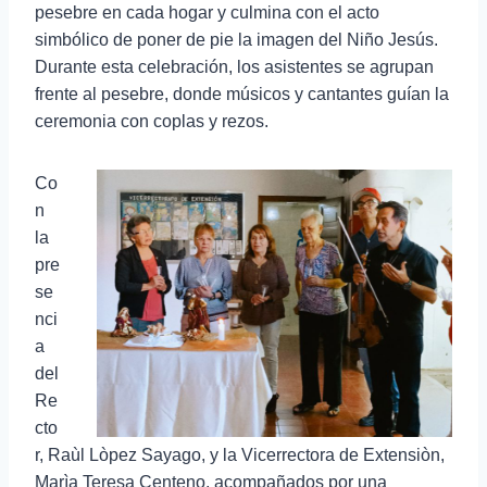
pesebre en cada hogar y culmina con el acto
simbólico de poner de pie la imagen del Niño Jesús.
Durante esta celebración, los asistentes se agrupan
frente al pesebre, donde músicos y cantantes guían la
ceremonia con coplas y rezos.
Co
n
la
pre
se
nci
a
del
Re
cto
r, Raùl Lòpez Sayago, y la Vicerrectora de Extensiòn,
Marìa Teresa Centeno, acompañados por una