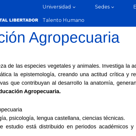
Universidad
Sedes
Talento Humano
ión Agropecuaria
a de las especies vegetales y animales. Investiga la ad
ica la epistemología, creando una actitud crítica y re
ivas que contribuyan al desarrollo la anatomía, genera
ducación Agropecuaria.
opecuaria
a, psicología, lengua castellana, ciencias técnicas.
de estudio está distribuido en periodos académicos y 