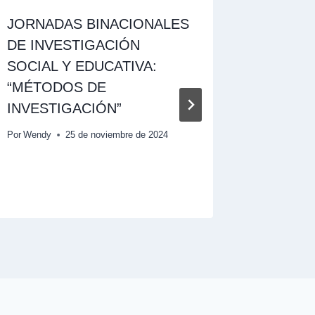
JORNADAS BINACIONALES
II CON
DE INVESTIGACIÓN
DE CUL
SOCIAL Y EDUCATIVA:
INVEST
“MÉTODOS DE
EDUCAT
INVESTIGACIÓN”
CONTE
UNIVER
Por
Wendy
25 de noviembre de 2024
Por
Wendy