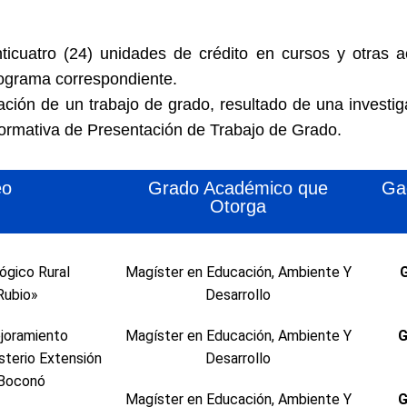
icuatro (24) unidades de crédito en cursos y otras 
rograma correspondiente.
ación de un trabajo de grado, resultado de una investi
ormativa de Presentación de Trabajo de Grado.
eo
Grado Académico que
Ga
Otorga
ógico Rural
Magíster en Educación, Ambiente Y
G
Rubio»
Desarrollo
ejoramiento
Magíster en Educación, Ambiente Y
G
sterio Extensión
Desarrollo
Boconó
Magíster en Educación, Ambiente Y
G