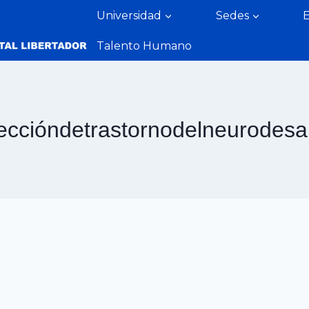
Universidad
Sedes
Talento Humano
eccióndetrastornodelneurodesar