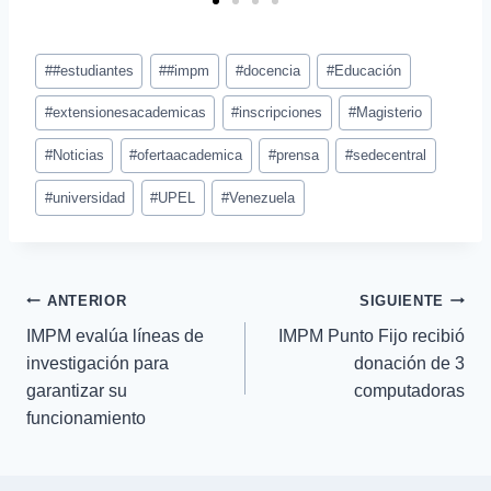
#
#estudiantes
#
#impm
#
docencia
#
Educación
#
extensionesacademicas
#
inscripciones
#
Magisterio
#
Noticias
#
ofertaacademica
#
prensa
#
sedecentral
#
universidad
#
UPEL
#
Venezuela
ANTERIOR
SIGUIENTE
IMPM evalúa líneas de
IMPM Punto Fijo recibió
investigación para
donación de 3
garantizar su
computadoras
funcionamiento