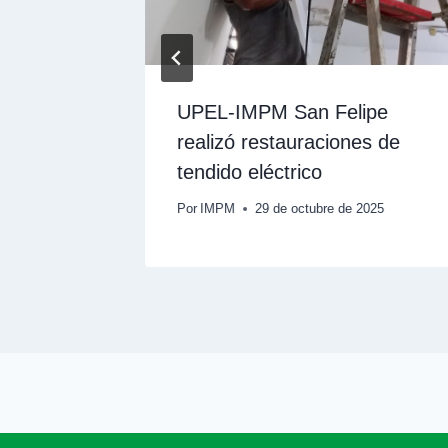
ueva
UPEL-IMPM San Felipe
a de
realizó restauraciones de
tendido eléctrico
e 2025
Por
IMPM
29 de octubre de 2025