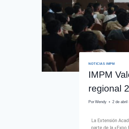
NOTICIAS IMPM
IMPM Vale
regional 
Por
Wendy
2 de abril
La Extensión Acad
parte de la «Expo 