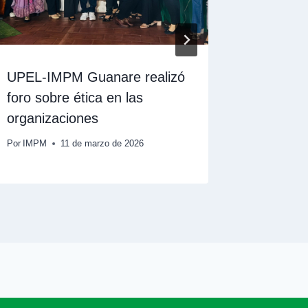
UPEL-IMPM Guanare realizó
UPEL-IM
foro sobre ética en las
años con
organizaciones
serenata
Por
IMPM
11 de marzo de 2026
Por
IMPM