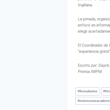
trujillana.
La jornada, organi
enfocó en informar
elegir acertadame
El Coordinador de 
“experiencia grata”
Escrito por: Dayrí
Prensa IMPM.
#
#estudiantes
#
#i
#
extensionesacademi