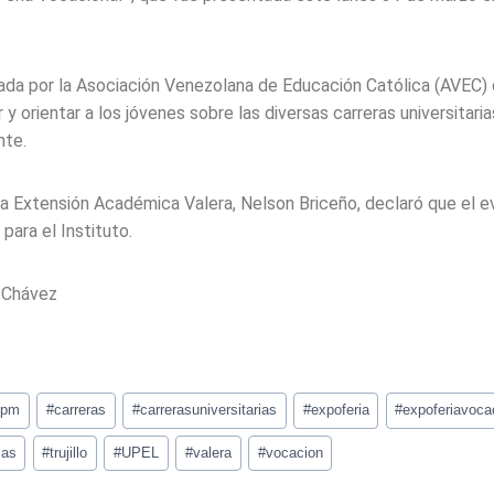
zada por la Asociación Venezolana de Educación Católica (AVEC) de
 y orientar a los jóvenes sobre las diversas carreras universitar
nte.
la Extensión Académica Valera, Nelson Briceño, declaró que el 
 para el Instituto.
n Chávez
mpm
#
carreras
#
carrerasuniversitarias
#
expoferia
#
expoferiavoca
cas
#
trujillo
#
UPEL
#
valera
#
vocacion