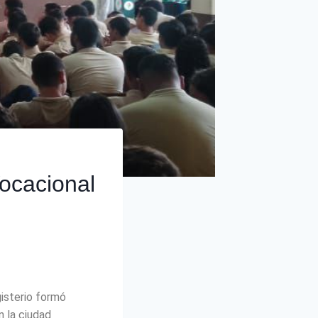
Vocacional
isterio formó
n la ciudad