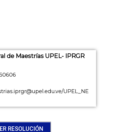
al de Maestrías UPEL- IPRGR
560606
trias.iprgr@upel.edu.ve/UPEL_NE
ER RESOLUCIÓN