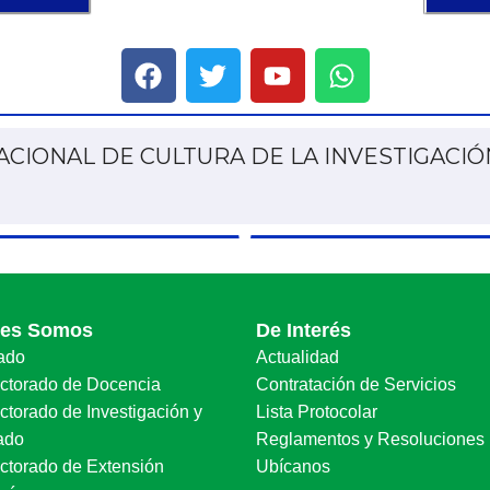
CIONAL VENEZUELA Y COLOMBIA DE INVES
Y EDUCACIÓN ANTE LA SOCIEDAD ACTUAL”
nes Somos
De Interés
ado
Actualidad
ectorado de Docencia
Contratación de Servicios
ctorado de Investigación y
Lista Protocolar
ado
Reglamentos y Resoluciones
ectorado de Extensión
Ubícanos