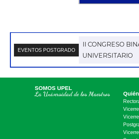
CONGRESO BINA
EVENTOS POSTGRADO
“HUMANIDADES 
SOMOS UPEL
La Universidad de los Maestros
Quié
Rector
Vicerr
Vicerre
Postgr
Vicerr