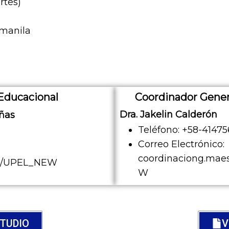
rtes)
 manila
Educacional
Coordinador Gener
Dra. Jakelin Calderón
eñas
Teléfono: +58-4147
Correo Electrónico:
coordinaciong.maes
.ve/UPEL_NEW
W
STUDIO
V