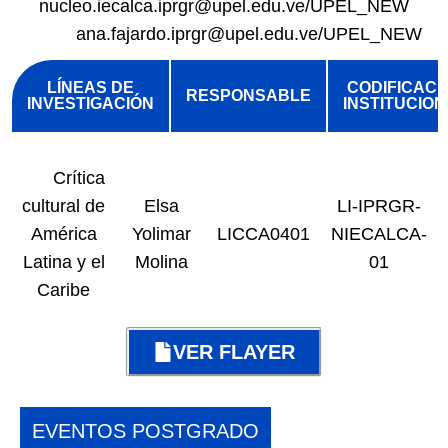
nucleo.iecalca.iprgr@upel.edu.ve/UPEL_NEW
ana.fajardo.iprgr@upel.edu.ve/UPEL_NEW
LÍNEAS DE
CODIFICACI
RESPONSABLE
INVESTIGACIÓN
INSTITUCIO
Crítica
cultural de
Elsa
LI-IPRGR-
América
Yolimar
LICCA0401
NIECALCA-
Latina y el
Molina
01
Caribe
VER FLAYER
EVENTOS POSTGRADO