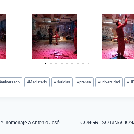
#
aniversario
#
Magisterio
#
Noticias
#
prensa
#
universidad
#
U
 el homenaje a Antonio José
CONGRESO BINACIONA