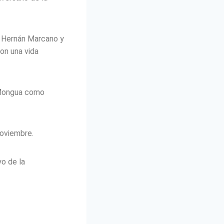
or Hernán Marcano y
con una vida
 Mongua como
noviembre.
o de la