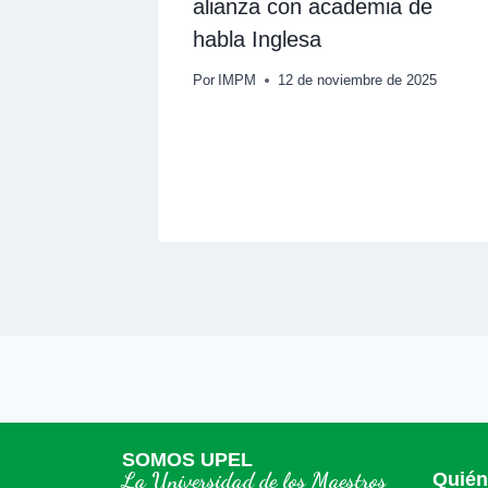
alianza con academia de
en
habla Inglesa
Por
IMPM
12 de noviembre de 2025
025
SOMOS UPEL
La Universidad de los Maestros
Quié