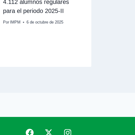
4.112 alumnos regulares
UPEL so
para el periodo 2025-II
Por
Carolina
Por
IMPM
6 de octubre de 2025