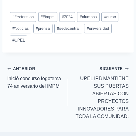
#
#extension
#
#impm
#
2024
#
alumnos
#
curso
#
Noticias
#
prensa
#
sedecentral
#
universidad
#
UPEL
ANTERIOR
SIGUIENTE
Inició concurso logotema
UPEL IPB MANTIENE
74 aniversario del IMPM
SUS PUERTAS
ABIERTAS CON
PROYECTOS
INNOVADORES PARA
TODA LA COMUNIDAD.