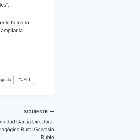
tes”.
alento humano.
 ampliar la
tgrado
#
UPEL
SIGUIENTE
rinidad García Directora-
edagógico Rural Gervasio
Rubio