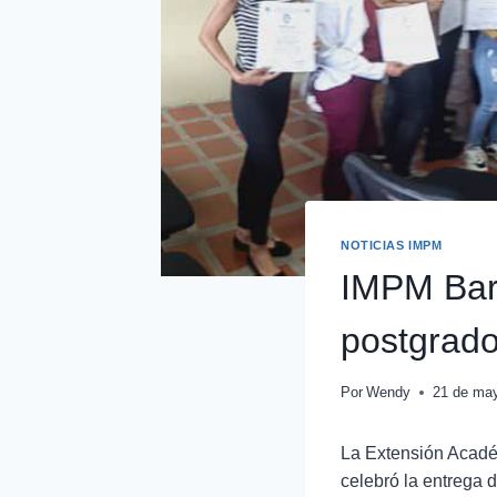
NOTICIAS IMPM
IMPM Bari
postgrad
Por
Wendy
21 de ma
La Extensión Académ
celebró la entrega d