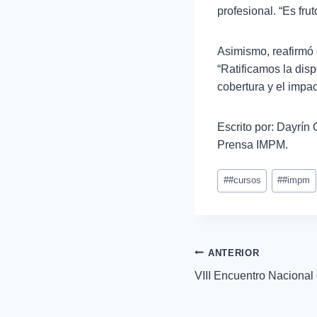
profesional. “Es fru
Asimismo, reafirmó 
“Ratificamos la dis
cobertura y el impa
Escrito por: Dayrín
Prensa IMPM.
#
#cursos
#
#impm
ANTERIOR
VIII Encuentro Nacional