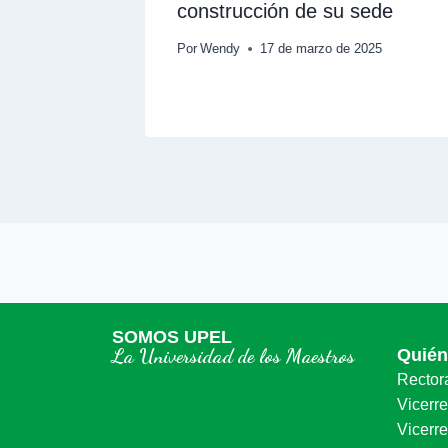
n la
construcción de su sede
Por
Wendy
17 de marzo de 2025
6
SOMOS UPEL
La Universidad de los Maestros
Quié
Rector
Vicerr
Vicerre