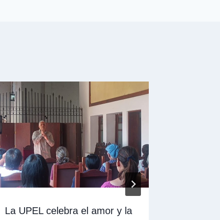
La UPEL celebra el amor y la
IMPM su