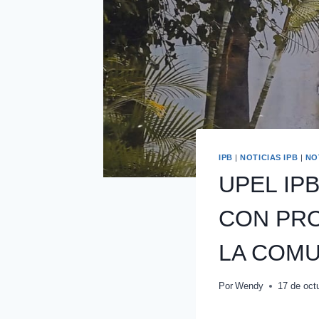
IPB
|
NOTICIAS IPB
|
NO
UPEL IP
CON PR
LA COMU
Por
Wendy
17 de oct