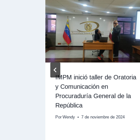
EL-
IMPM inició taller de Oratoria
e la
y Comunicación en
andón
Procuraduría General de la
República
e 2025
Por
Wendy
7 de noviembre de 2024