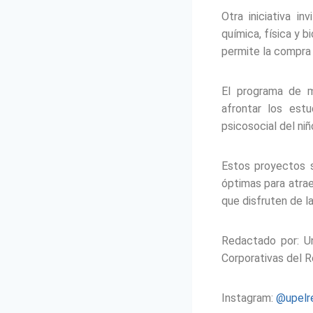
Otra iniciativa i
química, física y b
permite la compra
El programa de m
afrontar los estu
psicosocial del ni
Estos proyectos s
óptimas para atraer
que disfruten de l
Redactado por: U
Corporativas del 
Instagram:
@upelr