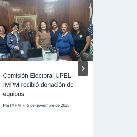
Comisión Electoral UPEL-
IMPM Ba
IMPM recibió donación de
bibliote
equipos
externo
Por
IMPM
5 de noviembre de 2025
Por
Wendy