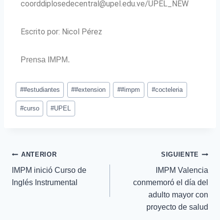
coorddiplosedecentral@upel.edu.ve/UPEL_NEW
Escrito por: Nicol Pérez
P
rensa IMPM.
#
#estudiantes
#
#extension
#
#impm
#
cocteleria
#
curso
#
UPEL
ANTERIOR
SIGUIENTE
IMPM inició Curso de
IMPM Valencia
Inglés Instrumental
conmemoró el día del
adulto mayor con
proyecto de salud