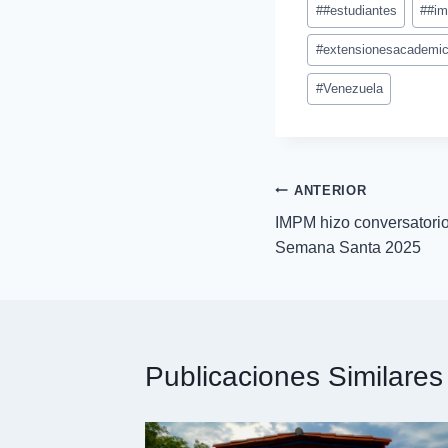
#
#estudiantes
#
#i
#
extensionesacademi
#
Venezuela
ANTERIOR
IMPM hizo conversatori
Semana Santa 2025
Publicaciones Similares