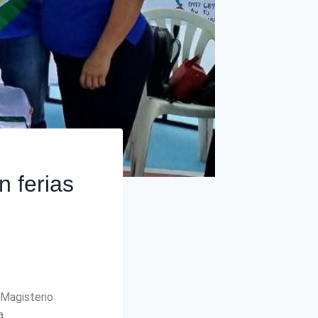
 ferias
 Magisterio
a.