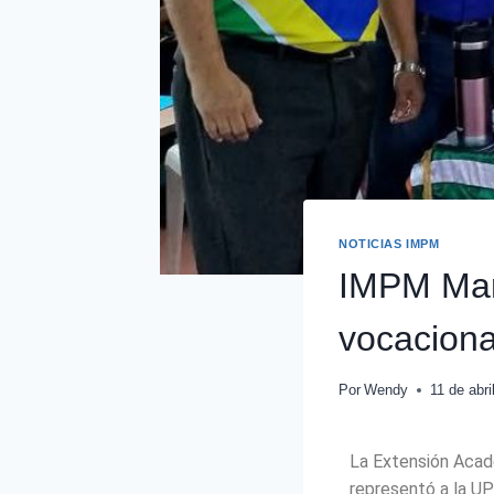
NOTICIAS IMPM
IMPM Mara
vocaciona
Por
Wendy
11 de abri
La Extensión Acad
representó a la UP