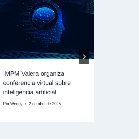
IMPM Valera organiza
IMPM Pu
conferencia virtual sobre
donació
inteligencia artificial
Por
Wendy
Por
Wendy
2 de abril de 2025