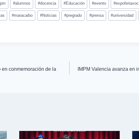
mpm
#
alumnos
#
docencia
#
Educación
#
evento
#
expoferiavoc
cas
#
maracaibo
#
Noticias
#
pregrado
#
prensa
#
universidad
o en conmemoración de la
IMPM Valencia avanza en i