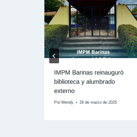
ando a
IMPM Barinas reinauguró
biblioteca y alumbrado
externo
e 2025
Por
Wendy
26 de marzo de 2025