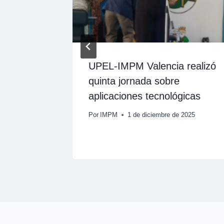
mesa de
UPEL-IMPM Valencia realizó
ación de
quinta jornada sobre
en
aplicaciones tecnológicas
Por
IMPM
1 de diciembre de 2025
 2025