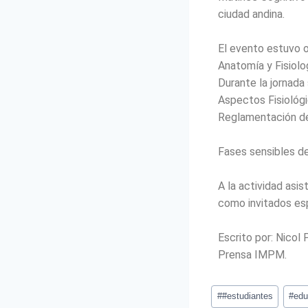
ciudad andina.
El evento estuvo o
Anatomía y Fisiolog
Durante la jornada
Aspectos Fisiológ
Reglamentación de
Fases sensibles de
A la actividad asis
como invitados es
Escrito por: Nicol 
Prensa IMPM.
#
#estudiantes
#
edu