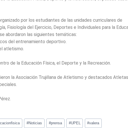
rganizado por los estudiantes de las unidades curriculares de
ía, Fisiología del Ejercicio, Deportes e Individuales para la Educa
 se abordaron las siguientes temáticas:
icos del entrenamiento deportivo.
l atletismo.
ntro de la Educación Física, el Deporte y la Recreación.
tieron la Asociación Trujillana de Atletismo y destacados Atletas
peciales.
Pérez.
cacionfisica
#
Noticias
#
prensa
#
UPEL
#
valera