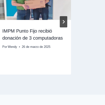
IMPM Punto Fijo recibió
La UPEL
donación de 3 computadoras
acuerdo
especie
Por
Wendy
26 de marzo de 2025
en Vene
Por
Carolina