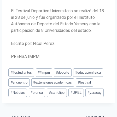
El Festival Deportivo Universitario se realizó del 18
al 28 de junio y fue organizado por el Instituto
Autónomo de Deporte del Estado Yaracuy con la
participación de 8 Universidades del estado.
Escrito por: Nicol Pèrez.
PRENSA IMPM.
#
#estudiantes
#
#impm
#
deporte
#
educacionfisica
#
encuentro
#
extensionesacademicas
#
festival
#
Noticias
#
prensa
#
sanfelipe
#
UPEL
#
yaracuy