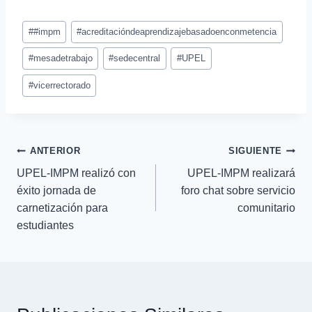
#
#impm
#
acreditacióndeaprendizajebasadoenconmetencia
#
mesadetrabajo
#
sedecentral
#
UPEL
#
vicerrectorado
ANTERIOR
SIGUIENTE
UPEL-IMPM realizó con
UPEL-IMPM realizará
éxito jornada de
foro chat sobre servicio
carnetización para
comunitario
estudiantes