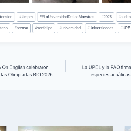
tension
#
#impm
#
#LaUniversidadDeLosMaestros
#
2026
#
audito
terio
#
prensa
#
sanfelipe
#
universidad
#
Universidades
#
UPE
On English celebraron
La UPEL y la FAO firma
e las Olimpiadas BIO 2026
especies acuáticas