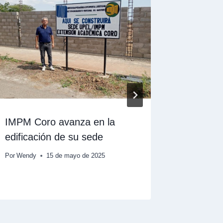
IMPM Coro avanza en la
IMPM ini
edificación de su sede
2024 de
asignad
Por
Wendy
15 de mayo de 2025
Por
Wendy