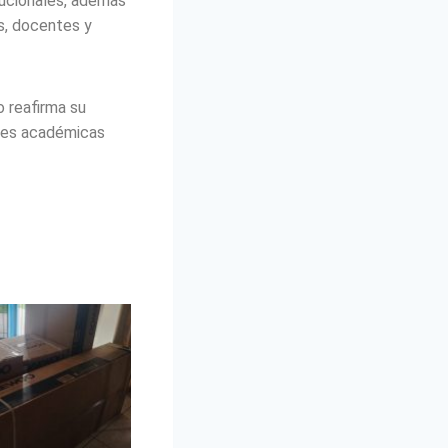
itucionales, además
s, docentes y
o reafirma su
ades académicas