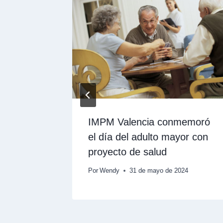
o UPEL
IMPM Valencia conmemoró
el día del adulto mayor con
proyecto de salud
de 2024
Por
Wendy
31 de mayo de 2024