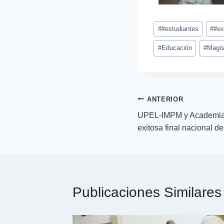
#
#estudiantes
#
#ex
#
Educación
#
Magis
ANTERIOR
UPEL-IMPM y Academia 
exitosa final nacional d
Publicaciones Similares