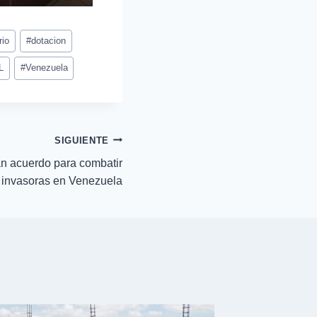
rio
#
dotacion
L
#
Venezuela
SIGUIENTE
n acuerdo para combatir
 invasoras en Venezuela