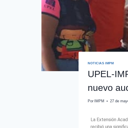
NOTICIAS IMPM
UPEL-IMPM
nuevo aud
Por
IMPM
27 de may
La Extensión Acadé
recibió una signif