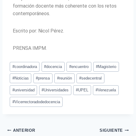
formación docente más coherente con los retos
contemporáneos.
Escrito por: Nicol Pérez.
PRENSA IMPM.
#
coordinadora
#
docencia
#
encuentro
#
Magisterio
#
Noticias
#
prensa
#
reunión
#
sedecentral
#
universidad
#
Universidades
#
UPEL
#
Venezuela
#
Vicerrectoradodedocencia
ANTERIOR
SIGUIENTE