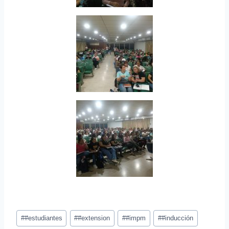
#
#estudiantes
#
#extension
#
#impm
#
#inducción