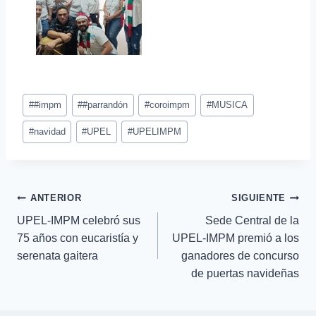
#
#impm
#
#parrandón
#
coroimpm
#
MUSICA
#
navidad
#
UPEL
#
UPELIMPM
ANTERIOR
SIGUIENTE
UPEL-IMPM celebró sus
Sede Central de la
75 años con eucaristía y
UPEL-IMPM premió a los
serenata gaitera
ganadores de concurso
de puertas navideñas