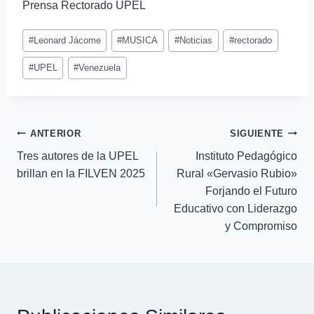
d
Prensa Rectorado UPEL
e
v
#
Leonard Jácome
#
MUSICA
#
Noticias
#
rectorado
i
#
UPEL
#
Venezuela
d
e
o
ANTERIOR
SIGUIENTE
Tres autores de la UPEL
Instituto Pedagógico
brillan en la FILVEN 2025
Rural «Gervasio Rubio»
Forjando el Futuro
Educativo con Liderazgo
y Compromiso