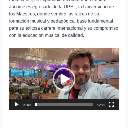
Jácome es egresado de la UPEL, la Universidad de
los Maestros, donde sembró las raíces de su
formación musical y pedagógica, base fundamental
para su exitosa carrera internacional y su compromiso
con la educación musical de calidad.
R
e
p
r
o
d
u
c
00:00
02:16
t
o
r