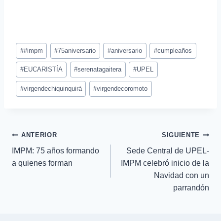
#
#impm
#
75aniversario
#
aniversario
#
cumpleaños
#
EUCARISTÍA
#
serenatagaitera
#
UPEL
#
virgendechiquinquirá
#
virgendecoromoto
ANTERIOR
SIGUIENTE
IMPM: 75 años formando
Sede Central de UPEL-
a quienes forman
IMPM celebró inicio de la
Navidad con un
parrandón