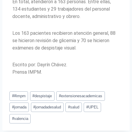
En total, atendieron a 163 personas. Entre ellas,
134 estudiantes y 29 trabajadores del personal
docente, administrativo y obrero.
Los 163 pacientes recibieron atención general, 88
se hicieron revisión de glicemia y 70 se hicieron
exámenes de despistaje visual.
Escrito por: Dayrín Chávez.
Prensa IMPM.
#
#impm
#
despistaje
#
extensionesacademicas
#
jornada
#
jornadadesalud
#
salud
#
UPEL
#
valencia