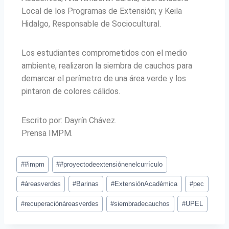
Local de los Programas de Extensión; y Keila
Hidalgo, Responsable de Sociocultural.
Los estudiantes comprometidos con el medio
ambiente, realizaron la siembra de cauchos para
demarcar el perímetro de una área verde y los
pintaron de colores cálidos.
Escrito por: Dayrín Chávez.
Prensa IMPM.
#
#impm
#
#proyectodeextensiónenelcurrículo
#
áreasverdes
#
Barinas
#
ExtensiónAcadémica
#
pec
#
recuperaciónáreasverdes
#
siembradecauchos
#
UPEL