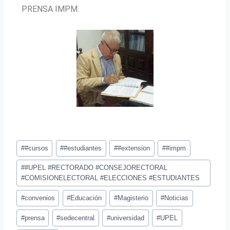
PRENSA IMPM.
#
#cursos
#
#estudiantes
#
#extension
#
#impm
#
#UPEL #RECTORADO #CONSEJORECTORAL
#COMISIONELECTORAL #ELECCIONES #ESTUDIANTES
#
convenios
#
Educación
#
Magisterio
#
Noticias
#
prensa
#
sedecentral
#
universidad
#
UPEL