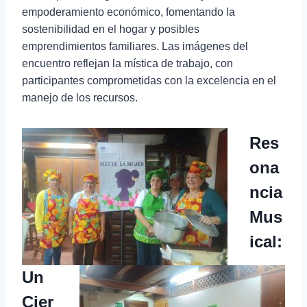
empoderamiento económico, fomentando la
sostenibilidad en el hogar y posibles
emprendimientos familiares. Las imágenes del
encuentro reflejan la mística de trabajo, con
participantes comprometidas con la excelencia en el
manejo de los recursos.
Res
ona
ncia
Mus
ical:
Un
Cier