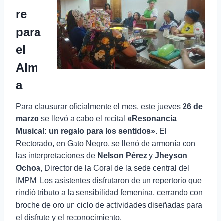
re
para
el
Alm
a
Para clausurar oficialmente el mes, este jueves
26 de
marzo
se llevó a cabo el recital
«Resonancia
Musical: un regalo para los sentidos»
. El
Rectorado, en Gato Negro, se llenó de armonía con
las interpretaciones de
Nelson Pérez
y
Jheyson
Ochoa
, Director de la Coral de la sede central del
IMPM. Los asistentes disfrutaron de un repertorio que
rindió tributo a la sensibilidad femenina, cerrando con
broche de oro un ciclo de actividades diseñadas para
el disfrute y el reconocimiento.