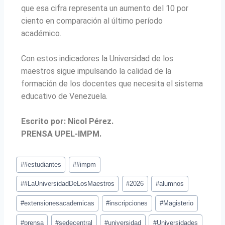
que esa cifra representa un aumento del 10 por
ciento en comparación al último período
académico.
Con estos indicadores la Universidad de los
maestros sigue impulsando la calidad de la
formación de los docentes que necesita el sistema
educativo de Venezuela.
Escrito por: Nicol Pérez.
PRENSA UPEL-IMPM.
#
#estudiantes
#
#impm
#
#LaUniversidadDeLosMaestros
#
2026
#
alumnos
#
extensionesacademicas
#
inscripciones
#
Magisterio
#
prensa
#
sedecentral
#
universidad
#
Universidades