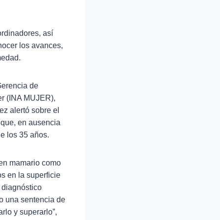
ordinadores, así
onocer los avances,
medad.
 Gerencia de
jer (INA MUJER),
ez alertó sobre el
 que, en ausencia
de los 35 años.
amen mamario como
s en la superficie
 diagnóstico
o una sentencia de
rlo y superarlo”,