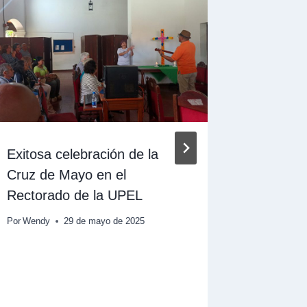
Exitosa celebración de la
LA UPE
Cruz de Mayo en el
LA GR
Rectorado de la UPEL
NUEVA
DE MO
Por
Wendy
29 de mayo de 2025
Por
Wendy