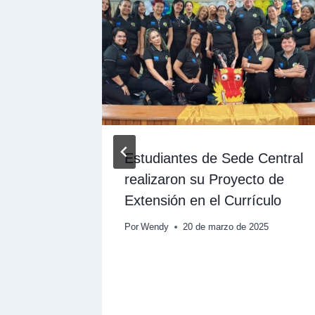
onvenio
Estudiantes de Sede Central
UPEL y
realizaron su Proyecto de
ERTIC
Extensión en el Currículo
Por
Wendy
20 de marzo de 2025
025