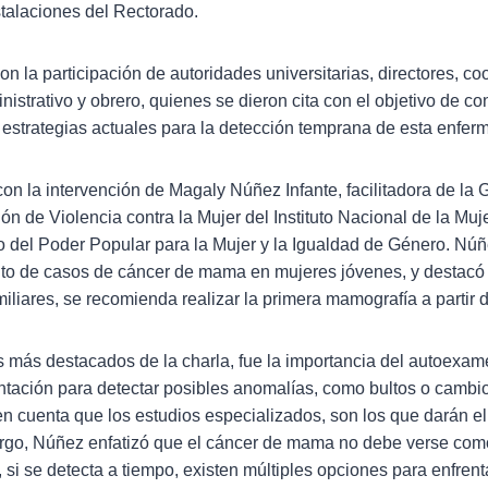
talaciones del Rectorado.
on la participación de autoridades universitarias, directores, co
istrativo y obrero, quienes se dieron cita con el objetivo de c
estrategias actuales para la detección temprana de esta enfer
con la intervención de Magaly Núñez Infante, facilitadora de la
ón de Violencia contra la Mujer del Instituto Nacional de la Mu
io del Poder Popular para la Mujer y la Igualdad de Género. Núñ
o de casos de cáncer de mama en mujeres jóvenes, y destacó
iliares, se recomienda realizar la primera mamografía a partir 
os más destacados de la charla, fue la importancia del autoex
ntación para detectar posibles anomalías, como bultos o cambio
n cuenta que los estudios especializados, son los que darán el
bargo, Núñez enfatizó que el cáncer de mama no debe verse com
 si se detecta a tiempo, existen múltiples opciones para enfrenta